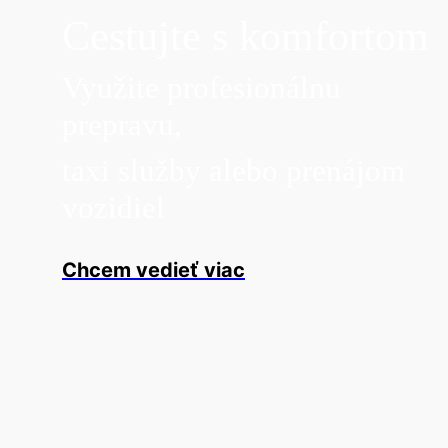
Cestujte s komfortom
Využite profesionálnu
prepravu,
taxi služby alebo prenájom
vozidiel
Chcem vedieť viac