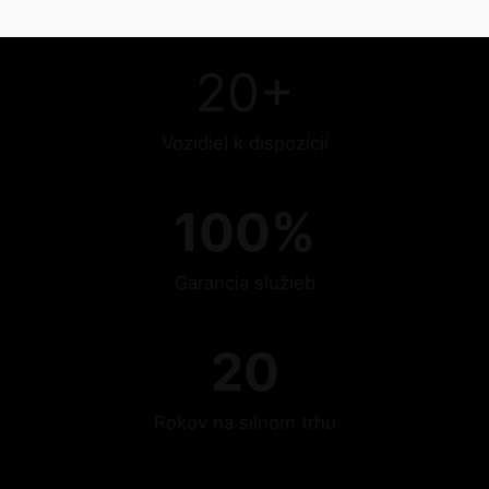
20+
Vozidiel k dispozícií
100%
Garancia služieb
20
Rokov na silnom trhu