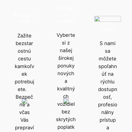
Prenájo
m
Preprava
vozidiel
osôb
Taxi
služba
Vyberte
Zažite
si z
bezstar
S nami
našej
ostnú
sa
širokej
cestu
môžete
ponuky
kamkoľv
spoľahn
nových
ek
úť na
a
potrebuj
rýchlu
kvalitný
ete.
dostupn
ch
Bezpeč
osť,
vozidiel
ne a
profesio
bez
včas
nálny
skrytých
Vás
prístup
poplatk
prepraví
a