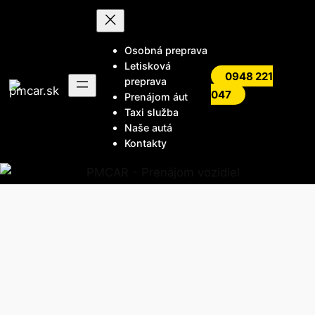
Prejsť
na
obsah
Osobná preprava
Letisková
0948 221
preprava
047
Prenájom áut
Taxi služba
Naše autá
Kontakty