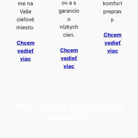
ov a s
me na
komfort
garancio
Vaše
preprav
u
cieľové
y.
nízkych
miesto.
cien.
Chcem
Chcem
vedieť
Chcem
vedieť
viac
vedieť
viac
viac
Aké výhody oceňujú naši
zákazníci