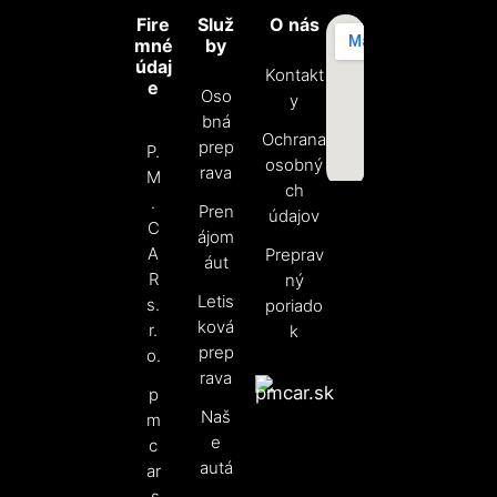
Fire
Služ
O nás
mné
by
údaj
Kontakt
e
Oso
y
bná
Ochrana
prep
P.
osobný
rava
M
ch
.
Pren
údajov
C
ájom
A
Preprav
áut
R
ný
Letis
s.
poriado
ková
r.
k
prep
o.
rava
p
Naš
m
e
c
autá
ar
.s